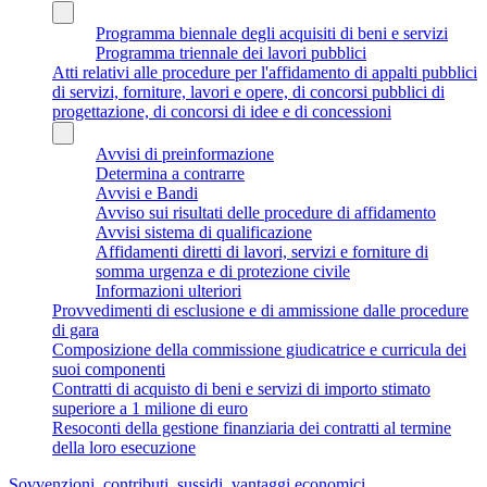
Programma biennale degli acquisiti di beni e servizi
Programma triennale dei lavori pubblici
Atti relativi alle procedure per l'affidamento di appalti pubblici
di servizi, forniture, lavori e opere, di concorsi pubblici di
progettazione, di concorsi di idee e di concessioni
Avvisi di preinformazione
Determina a contrarre
Avvisi e Bandi
Avviso sui risultati delle procedure di affidamento
Avvisi sistema di qualificazione
Affidamenti diretti di lavori, servizi e forniture di
somma urgenza e di protezione civile
Informazioni ulteriori
Provvedimenti di esclusione e di ammissione dalle procedure
di gara
Composizione della commissione giudicatrice e curricula dei
suoi componenti
Contratti di acquisto di beni e servizi di importo stimato
superiore a 1 milione di euro
Resoconti della gestione finanziaria dei contratti al termine
della loro esecuzione
Sovvenzioni, contributi, sussidi, vantaggi economici