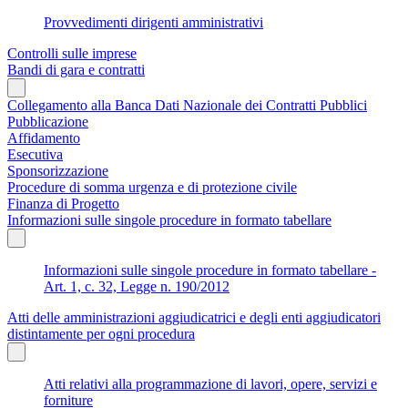
Provvedimenti dirigenti amministrativi
Controlli sulle imprese
Bandi di gara e contratti
Collegamento alla Banca Dati Nazionale dei Contratti Pubblici
Pubblicazione
Affidamento
Esecutiva
Sponsorizzazione
Procedure di somma urgenza e di protezione civile
Finanza di Progetto
Informazioni sulle singole procedure in formato tabellare
Informazioni sulle singole procedure in formato tabellare -
Art. 1, c. 32, Legge n. 190/2012
Atti delle amministrazioni aggiudicatrici e degli enti aggiudicatori
distintamente per ogni procedura
Atti relativi alla programmazione di lavori, opere, servizi e
forniture