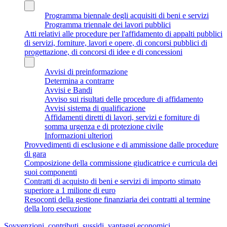
Programma biennale degli acquisiti di beni e servizi
Programma triennale dei lavori pubblici
Atti relativi alle procedure per l'affidamento di appalti pubblici
di servizi, forniture, lavori e opere, di concorsi pubblici di
progettazione, di concorsi di idee e di concessioni
Avvisi di preinformazione
Determina a contrarre
Avvisi e Bandi
Avviso sui risultati delle procedure di affidamento
Avvisi sistema di qualificazione
Affidamenti diretti di lavori, servizi e forniture di
somma urgenza e di protezione civile
Informazioni ulteriori
Provvedimenti di esclusione e di ammissione dalle procedure
di gara
Composizione della commissione giudicatrice e curricula dei
suoi componenti
Contratti di acquisto di beni e servizi di importo stimato
superiore a 1 milione di euro
Resoconti della gestione finanziaria dei contratti al termine
della loro esecuzione
Sovvenzioni, contributi, sussidi, vantaggi economici