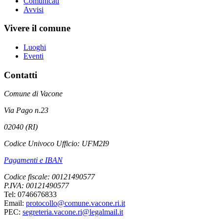
Comunicati
Avvisi
Vivere il comune
Luoghi
Eventi
Contatti
Comune di Vacone
Via Pago n.23
02040 (RI)
Codice Univoco Ufficio: UFM2I9
Pagamenti e IBAN
Codice fiscale: 00121490577
P.IVA: 00121490577
Tel: 0746676833
Email:
protocollo@comune.vacone.ri.it
PEC:
segreteria.vacone.ri@legalmail.it