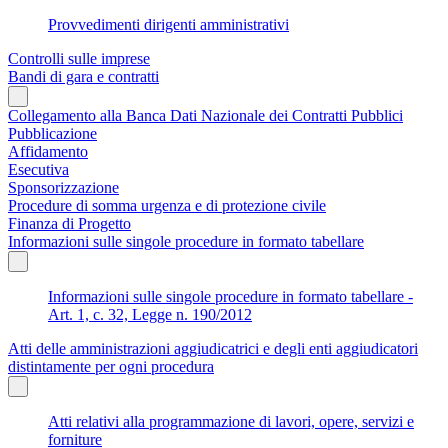
Provvedimenti dirigenti amministrativi
Controlli sulle imprese
Bandi di gara e contratti
Collegamento alla Banca Dati Nazionale dei Contratti Pubblici
Pubblicazione
Affidamento
Esecutiva
Sponsorizzazione
Procedure di somma urgenza e di protezione civile
Finanza di Progetto
Informazioni sulle singole procedure in formato tabellare
Informazioni sulle singole procedure in formato tabellare -
Art. 1, c. 32, Legge n. 190/2012
Atti delle amministrazioni aggiudicatrici e degli enti aggiudicatori
distintamente per ogni procedura
Atti relativi alla programmazione di lavori, opere, servizi e
forniture