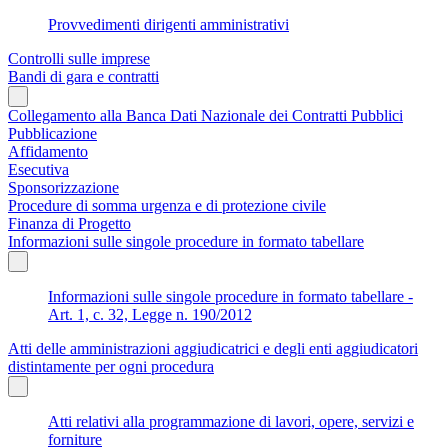
Provvedimenti dirigenti amministrativi
Controlli sulle imprese
Bandi di gara e contratti
Collegamento alla Banca Dati Nazionale dei Contratti Pubblici
Pubblicazione
Affidamento
Esecutiva
Sponsorizzazione
Procedure di somma urgenza e di protezione civile
Finanza di Progetto
Informazioni sulle singole procedure in formato tabellare
Informazioni sulle singole procedure in formato tabellare -
Art. 1, c. 32, Legge n. 190/2012
Atti delle amministrazioni aggiudicatrici e degli enti aggiudicatori
distintamente per ogni procedura
Atti relativi alla programmazione di lavori, opere, servizi e
forniture