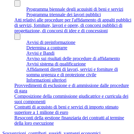
Programma biennale degli acquisiti di beni e servizi
Programma triennale dei lavori pubblici
Atti relativi alle procedure per l'affidamento di appalti pubblici
di servizi, forniture, lavori e opere, di concorsi pubblici di
progettazione, di concorsi di idee e di concessioni
Avvisi di preinformazione
Determina a contrarre
Avvisi e Bandi
Avviso sui risultati delle procedure di affidamento
Avvisi sistema di qualificazione
Affidamenti diretti di lavori, servizi e forniture di
somma urgenza e di protezione civile
Informazioni ulteriori
Provvedimenti di esclusione e di ammissione dalle procedure
di gara
Composizione della commissione giudicatrice e curricula dei
suoi componenti
Contratti di acquisto di beni e servizi di importo stimato
superiore a 1 milione di euro
Resoconti della gestione finanziaria dei contratti al termine
della loro esecuzione
Sovvenzioni, contributi, sussidi, vantaggi economici