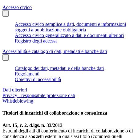
Accesso civico
Accesso civico semplice a dati, documenti e informazioni
soggetti a pubblicazione obbligatoria
Accesso civico generalizzato a dati e documenti ulteriori
Registro degli accessi
Accessibilità e catalogo di dati, metadati e banche dati
Catalogo dei dati, metadati e della banche dati
Regolamenti
Obiettivi di accessibilità
Dati ulteriori
Privacy - responsabile protezione dati
Whistleblowing
Titolari di incarichi di collaborazione o consulenza
Art. 15, c. 2, d.lgs. n. 33/2013
Estremi degli atti di conferimento di incarichi di collaborazione o di
consulenza a soggetti esterni a qualsiasi titolo (compresi quelli