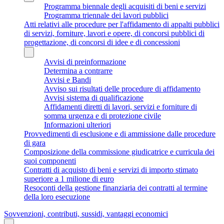
Programma biennale degli acquisiti di beni e servizi
Programma triennale dei lavori pubblici
Atti relativi alle procedure per l'affidamento di appalti pubblici
di servizi, forniture, lavori e opere, di concorsi pubblici di
progettazione, di concorsi di idee e di concessioni
Avvisi di preinformazione
Determina a contrarre
Avvisi e Bandi
Avviso sui risultati delle procedure di affidamento
Avvisi sistema di qualificazione
Affidamenti diretti di lavori, servizi e forniture di
somma urgenza e di protezione civile
Informazioni ulteriori
Provvedimenti di esclusione e di ammissione dalle procedure
di gara
Composizione della commissione giudicatrice e curricula dei
suoi componenti
Contratti di acquisto di beni e servizi di importo stimato
superiore a 1 milione di euro
Resoconti della gestione finanziaria dei contratti al termine
della loro esecuzione
Sovvenzioni, contributi, sussidi, vantaggi economici