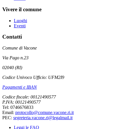
Vivere il comune
Luoghi
Eventi
Contatti
Comune di Vacone
Via Pago n.23
02040 (RI)
Codice Univoco Ufficio: UFM2I9
Pagamenti e IBAN
Codice fiscale: 00121490577
P.IVA: 00121490577
Tel: 0746676833
Email:
protocollo@comune.vacone.ri.it
PEC:
segreteria.vacone.ri@legalmail.it
Leggi le FAQ