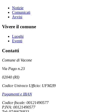
Notizie
Comunicati
Avvisi
Vivere il comune
Luoghi
Eventi
Contatti
Comune di Vacone
Via Pago n.23
02040 (RI)
Codice Univoco Ufficio: UFM2I9
Pagamenti e IBAN
Codice fiscale: 00121490577
P.IVA: 00121490577
Tel: 0746676833