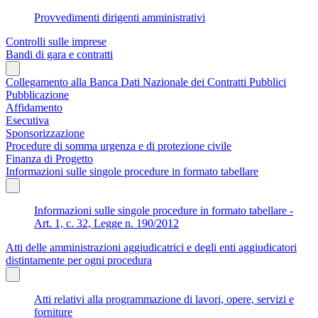
Provvedimenti dirigenti amministrativi
Controlli sulle imprese
Bandi di gara e contratti
Collegamento alla Banca Dati Nazionale dei Contratti Pubblici
Pubblicazione
Affidamento
Esecutiva
Sponsorizzazione
Procedure di somma urgenza e di protezione civile
Finanza di Progetto
Informazioni sulle singole procedure in formato tabellare
Informazioni sulle singole procedure in formato tabellare -
Art. 1, c. 32, Legge n. 190/2012
Atti delle amministrazioni aggiudicatrici e degli enti aggiudicatori
distintamente per ogni procedura
Atti relativi alla programmazione di lavori, opere, servizi e
forniture