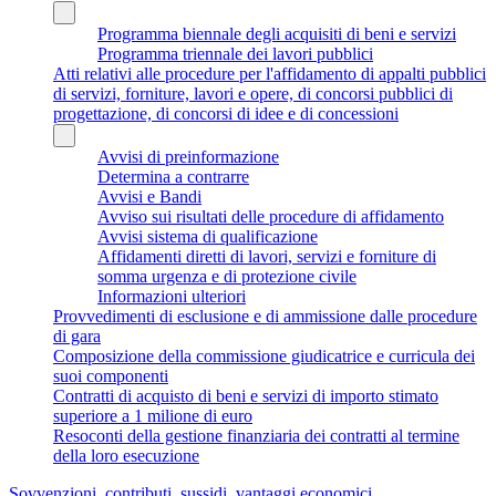
Programma biennale degli acquisiti di beni e servizi
Programma triennale dei lavori pubblici
Atti relativi alle procedure per l'affidamento di appalti pubblici
di servizi, forniture, lavori e opere, di concorsi pubblici di
progettazione, di concorsi di idee e di concessioni
Avvisi di preinformazione
Determina a contrarre
Avvisi e Bandi
Avviso sui risultati delle procedure di affidamento
Avvisi sistema di qualificazione
Affidamenti diretti di lavori, servizi e forniture di
somma urgenza e di protezione civile
Informazioni ulteriori
Provvedimenti di esclusione e di ammissione dalle procedure
di gara
Composizione della commissione giudicatrice e curricula dei
suoi componenti
Contratti di acquisto di beni e servizi di importo stimato
superiore a 1 milione di euro
Resoconti della gestione finanziaria dei contratti al termine
della loro esecuzione
Sovvenzioni, contributi, sussidi, vantaggi economici