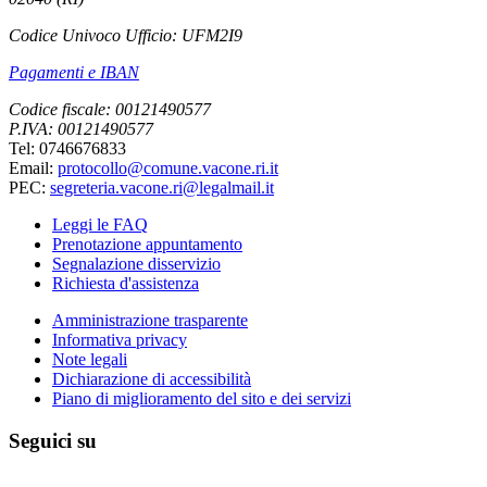
Codice Univoco Ufficio: UFM2I9
Pagamenti e IBAN
Codice fiscale: 00121490577
P.IVA: 00121490577
Tel: 0746676833
Email:
protocollo@comune.vacone.ri.it
PEC:
segreteria.vacone.ri@legalmail.it
Leggi le FAQ
Prenotazione appuntamento
Segnalazione disservizio
Richiesta d'assistenza
Amministrazione trasparente
Informativa privacy
Note legali
Dichiarazione di accessibilità
Piano di miglioramento del sito e dei servizi
Seguici su