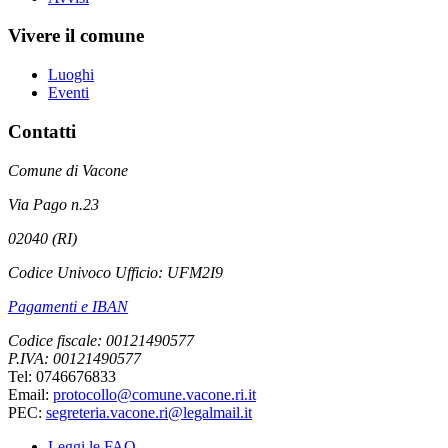
Vivere il comune
Luoghi
Eventi
Contatti
Comune di Vacone
Via Pago n.23
02040 (RI)
Codice Univoco Ufficio: UFM2I9
Pagamenti e IBAN
Codice fiscale: 00121490577
P.IVA: 00121490577
Tel: 0746676833
Email:
protocollo@comune.vacone.ri.it
PEC:
segreteria.vacone.ri@legalmail.it
Leggi le FAQ